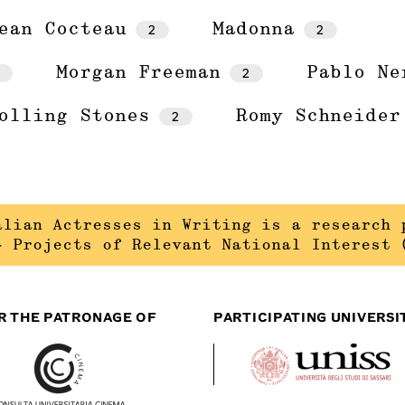
ean Cocteau
2
Madonna
2
Morgan Freeman
2
Pablo Ne
olling Stones
2
Romy Schneider
alian Actresses in Writing is a research 
– Projects of Relevant National Interest 
R THE PATRONAGE OF
PARTICIPATING UNIVERSI