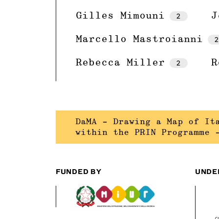
Gilles Mimouni
2
J
Marcello Mastroianni
2
Rebecca Miller
2
R
DaMA – Drawing a Map of It
within the PRIN Programme 
FUNDED BY
UNDE