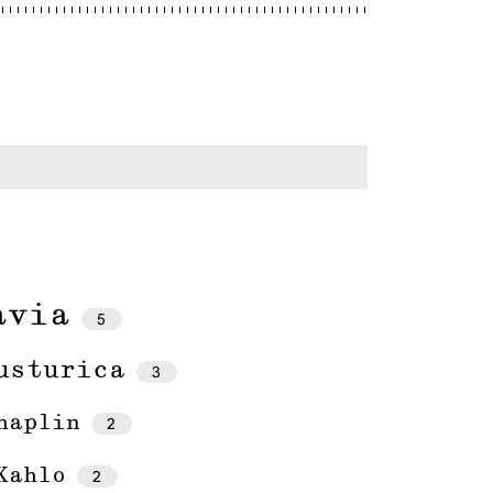
avia
5
usturica
3
haplin
2
Kahlo
2