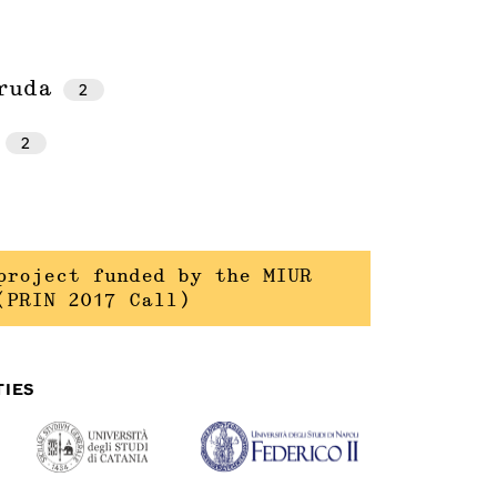
ruda
2
2
project funded by the MIUR
(PRIN 2017 Call)
TIES