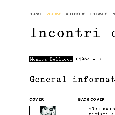
HOME
WORKS
AUTHORS
THEMES
P
Incontri 
Monica
Bellucci
(
1964
-
)
General informa
COVER
BACK COVER
«Non cono
registi a