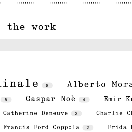
n the work
dinale
Alberto Mor
8
Gaspar Noè
Emir K
5
4
Catherine Deneuve
2
Charlie C
Francis Ford Coppola
2
Frida 