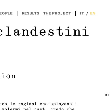
/
EOPLE
RESULTS
THE PROJECT
IT
EN
clandestini
tion
DE
sco le ragioni che spingono i
 volermi nel cast, credo che