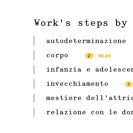
Work's steps by
autodeterminazione
corpo
2
READ
infanzia e adolesce
invecchiamento
1
mestiere dell’attri
relazione con le do