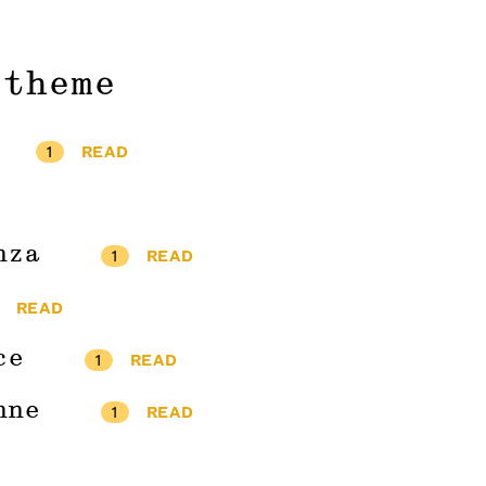
 theme
1
READ
nza
1
READ
READ
ce
1
READ
nne
1
READ