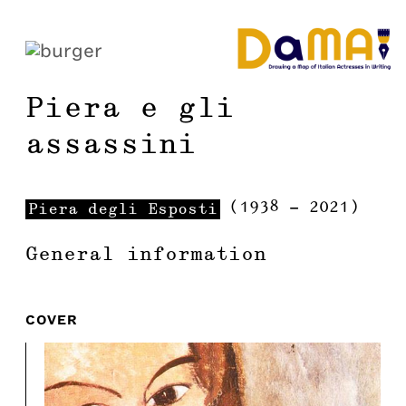
Piera e gli
assassini
(
1938
-
2021
)
Piera
degli Esposti
General information
COVER