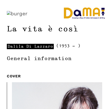
La vita è così
(
1953
-
)
Dalila
Di Lazzaro
General information
COVER