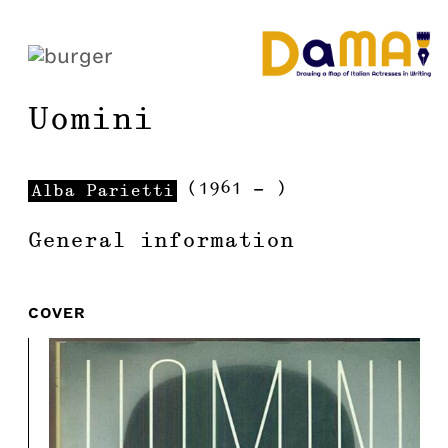
Uomini
(
1961
-
)
Alba
Parietti
General information
COVER